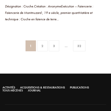
Désignation : Cruche.Création : AnonymeExécution – Faïencerie :
Faïencerie de Montmuzard ; 19 e siècle, premier quartMatière et
technique : Cruche en faïence de terre...
1
2
3
…
32
ACTIVITÉS
ACQUISITIONS & RESTAURATIONS
PUBLICATIONS
TOUS MÉCÉNES
JOURNAL