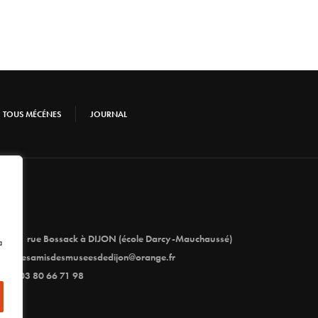
TOUS MÉCÉNES
JOURNAL
1 rue Bossack à DIJON (école Darcy-Mauchaussé)
à
lesamisdesmuseesdedijon@orange.fr
03 80 66 71 98