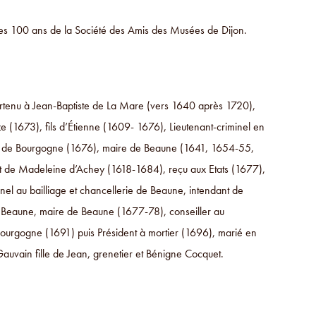
des 100 ans de la Société des Amis des Musées de Dijon.
rtenu à Jean-Baptiste de La Mare (vers 1640 après 1720),
e (1673), fils d’Étienne (1609- 1676), Lieutenant-criminel en
ie de Bourgogne (1676), maire de Beaune (1641, 1654-55,
 de Madeleine d’Achey (1618-1684), reçu aux Etats (1677),
inel au bailliage et chancellerie de Beaune, intendant de
e Beaune, maire de Beaune (1677-78), conseiller au
ourgogne (1691) puis Président à mortier (1696), marié en
uvain fille de Jean, grenetier et Bénigne Cocquet.