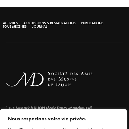
ACTIVITÉS
ACQUISITIONS & RESTAURATIONS
PUBLICATIONS
TOUS MÉCÉNES
JOURNAL
1 rue Bossack à DIJON (école Darcy-Mauchaussé)
lesamisdesmuseesdedijon@orange.fr
Nous respectons votre vie privée.
03 80 66 71 98