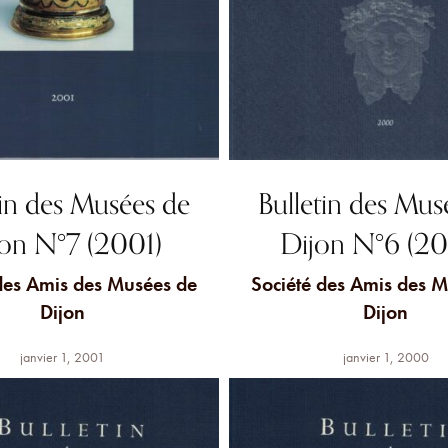
tin des Musées de
Bulletin des Mus
on N°7 (2001)
Dijon N°6 (2
des Amis des Musées de
Société des Amis des 
Dijon
Dijon
janvier 1, 2001
janvier 1, 2000