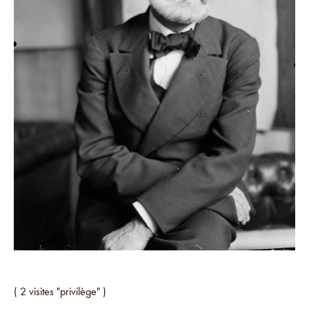
( 2 visites "privilège" )