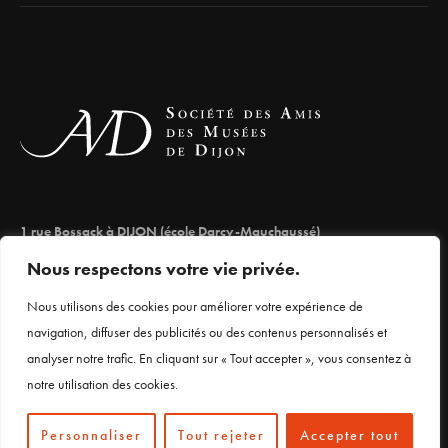
1 rue Bossack à DIJON (école Darcy-Mauchaussé)
lesamisdesmuseesdedijon@orange.fr
Nous respectons votre vie privée.
03 80 66 71 98
Nous utilisons des cookies pour améliorer votre expérience de
navigation, diffuser des publicités ou des contenus personnalisés et
analyser notre trafic. En cliquant sur « Tout accepter », vous consentez à
Mentions légales
notre utilisation des cookies.
Personnaliser
Tout rejeter
Accepter tout