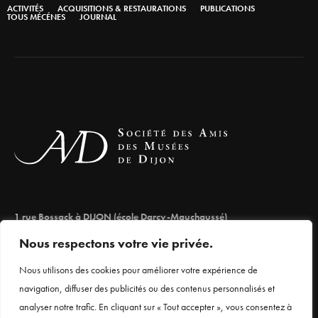
ACTIVITÉS
ACQUISITIONS & RESTAURATIONS
PUBLICATIONS
TOUS MÉCÉNES
JOURNAL
1 rue Bossack à DIJON (école Darcy-Mauchaussé)
lesamisdesmuseesdedijon@orange.fr
Nous respectons votre vie privée.
03 80 66 71 98
Nous utilisons des cookies pour améliorer votre expérience de
navigation, diffuser des publicités ou des contenus personnalisés et
analyser notre trafic. En cliquant sur « Tout accepter », vous consentez à
Mentions légales