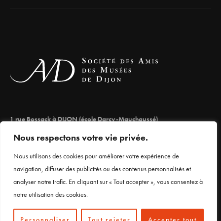
1 rue Bossack à DIJON (école Darcy-Mauchaussé)
lesamisdesmuseesdedijon@orange.fr
Nous respectons votre vie privée.
03 80 66 71 98
Nous utilisons des cookies pour améliorer votre expérience de
navigation, diffuser des publicités ou des contenus personnalisés et
analyser notre trafic. En cliquant sur « Tout accepter », vous consentez à
Mentions légales
notre utilisation des cookies.
Personnaliser
Tout rejeter
Accepter tout