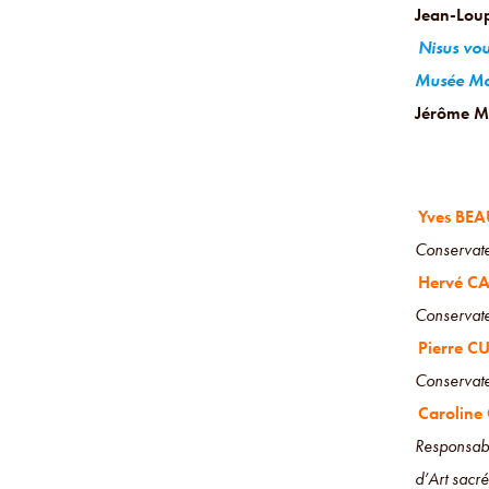
Jean-Lou
Nisus vou
Musée Mag
Jérôme 
Yves BE
Conservate
Hervé C
Conservate
Pierre C
Conservat
Carolin
Responsabl
d’Art sacré