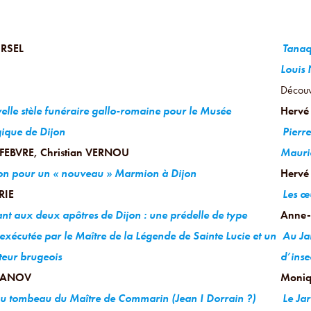
RSEL
Tanaqu
Louis 
Découv
lle stèle funéraire gallo-romaine pour le Musée
Hervé
ique de Dijon
Pierre
EFEBVRE, Christian VERNOU
Mauri
ion pour un « nouveau » Marmion à Dijon
Hervé
RIE
Les œ
t aux deux apôtres de Dijon : une prédelle de type
Anne-
exécutée par le Maître de la Légende de Sainte Lucie et un
Au Ja
teur brugeois
d’inse
DANOV
Moniq
au tombeau du Maître de Commarin (Jean I Dorrain ?)
Le Jar