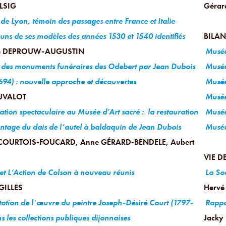
ELSIG
Gérar
 de Lyon, témoin des passages entre France et Italie
uns de ses modèles des années 1530 et 1540 identifiés
BILAN
ie DEPROUW-AUGUSTIN
Musée
 des monuments funéraires des Odebert par Jean Dubois
Musée
694) : nouvelle approche et découvertes
Musée
AUVALOT
Musée
tion spectaculaire au Musée d’Art sacré : la restauration
Musé
ontage du dais de l’autel à baldaquin de Jean Dubois
Muséu
 COURTOIS-FOUCARD, Anne GÉRARD-BENDELE, Aubert
VIE D
et L’Action de Colson à nouveau réunis
La So
GILLES
Hervé
ation de l’œuvre du peintre Joseph-Désiré Court (1797-
Rappor
 les collections publiques dijonnaises
Jacky