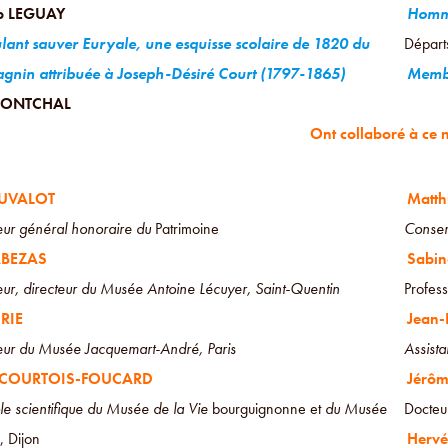
p LEGUAY
Homm
lant sauver Euryale, une esquisse scolaire de 1820 du
Départs
nin attribuée à Joseph-Désiré Court (1797-1865)
Membr
MONTCHAL
Ont collaboré à ce 
AUVALOT
Matth
ur général honoraire du
Patrimoine
Conser
ABEZAS
Sabin
ur, directeur du Musée Antoine Lécuyer, Saint-Quentin
Profess
URIE
Jean
eur du Musée Jacquemart-André, Paris
Assist
e COURTOIS-FOUCARD
Jérô
e scientifique du Musée de la Vie
bourguignonne et
du Musée
Docteur
, Dijon
Herv