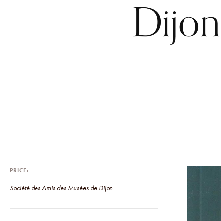
Dijon
PRICE
Société des Amis des Musées de Dijon