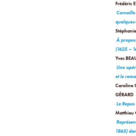
Frédéric 
Corneille
quelques-
Stéphan
À propos
(1625 – 1
Yves BE
Une opéra
et le rem
Caroline
GÉRARD
Le Repos 
Matthieu 
Représent
1865) dans