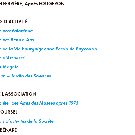
d FERRIÈRE, Agnès FOUGERON
S D’ACTIVITÉ
 archéologique
 des Beaux-Arts
 de la Vie bourguignonne Perrin de Puycousin
 d’Art sacré
e Magnin
m – Jardin des Sciences
E L’ASSOCIATION
ciété
des Amis des Musées après 1975
 OURSEL
t d’activités de la Société
 BÉNARD