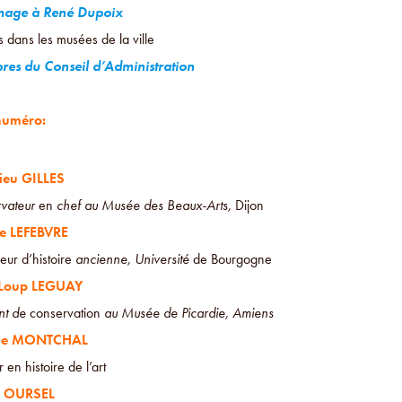
age à René Dupoix
 dans les musées de la ville
es du Conseil d’Administration
numéro:
ieu GILLES
vateur
en
chef au Musée des Beaux-Arts,
Dijon
e LEFEBVRE
eur d’histoire
ancienne, Université
de Bourgogne
-Loup LEGUAY
ant de
conservation
au Musée de Picardie, Amiens
me MONTCHAL
 en histoire de l’art
é OURSEL