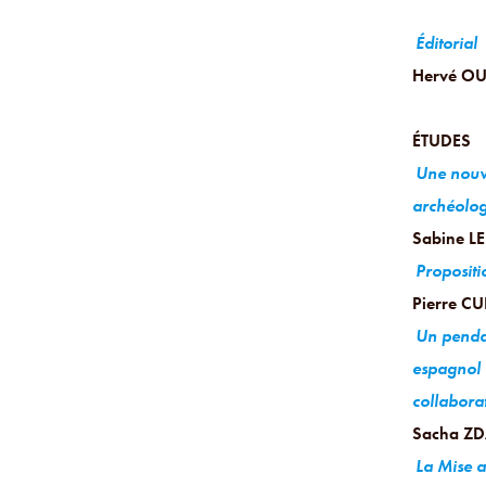
Éditorial
Hervé OU
ÉTUDES
Une nouve
archéolog
Sabine L
Proposit
Pierre CU
Un pendan
espagnol 
collabora
Sacha Z
La Mise 