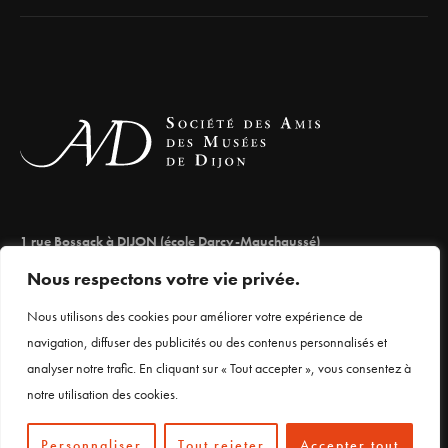
1 rue Bossack à DIJON (école Darcy-Mauchaussé)
lesamisdesmuseesdedijon@orange.fr
Nous respectons votre vie privée.
03 80 66 71 98
Nous utilisons des cookies pour améliorer votre expérience de
navigation, diffuser des publicités ou des contenus personnalisés et
analyser notre trafic. En cliquant sur « Tout accepter », vous consentez à
Mentions légales
notre utilisation des cookies.
Personnaliser
Tout rejeter
Accepter tout