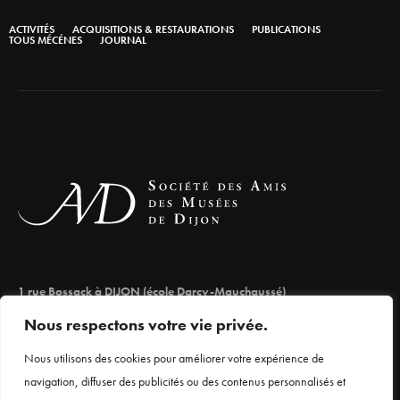
ACTIVITÉS
ACQUISITIONS & RESTAURATIONS
PUBLICATIONS
TOUS MÉCÉNES
JOURNAL
1 rue Bossack à DIJON (école Darcy-Mauchaussé)
lesamisdesmuseesdedijon@orange.fr
Nous respectons votre vie privée.
03 80 66 71 98
Nous utilisons des cookies pour améliorer votre expérience de
navigation, diffuser des publicités ou des contenus personnalisés et