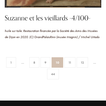
Suzanne et les vieillards -4/100-
huile sur toile. Restauration financée par la Société des Amis des Musées
de Dijon en 2020. (C) GrandPalaisRmn (musée Magnin) / Michel Urtado
1
…
8
9
10
11
12
…
44