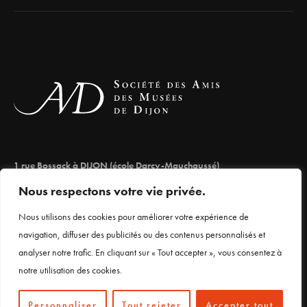
1 rue Bossack à DIJON (école Darcy-Mauchaussé)
lesamisdesmuseesdedijon@orange.fr
Nous respectons votre vie privée.
03 80 66 71 98
Nous utilisons des cookies pour améliorer votre expérience de
navigation, diffuser des publicités ou des contenus personnalisés et
analyser notre trafic. En cliquant sur « Tout accepter », vous consentez à
Mentions légales
notre utilisation des cookies.
Personnaliser
Tout rejeter
Accepter tout