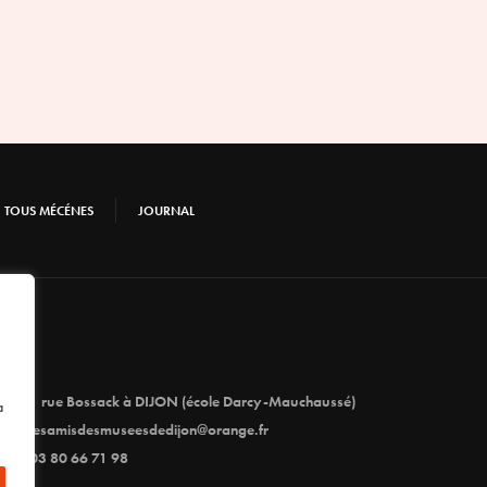
TOUS MÉCÉNES
JOURNAL
1 rue Bossack à DIJON (école Darcy-Mauchaussé)
à
lesamisdesmuseesdedijon@orange.fr
03 80 66 71 98