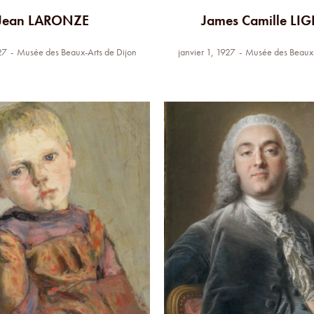
Jean LARONZE
James Camille LI
27
Musée des Beaux-Arts de Dijon
janvier 1, 1927
Musée des Beaux-