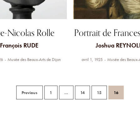
re-Nicolas Rolle
Portrait de Franc
François RUDE
Joshua REYNOL
26
Musée des Beaux-Arts de Dijon
avril 1, 1925
Musée des Beaux-A
Previous
1
…
14
15
16