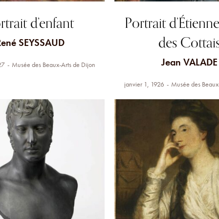
rtrait d’enfant
Portrait d’Étienn
des Cottai
René SEYSSAUD
Jean VALADE
27
Musée des Beaux-Arts de Dijon
janvier 1, 1926
Musée des Beaux-