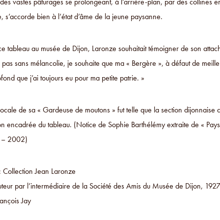
 des vastes pâturages se prolongeant, à l’arrière-plan, par des collines 
e, s’accorde bien à l’état d’âme de la jeune paysanne.
 ce tableau au musée de Dijon, Laronze souhaitait témoigner de son atta
 pas sans mélancolie, je souhaite que ma « Bergère », à défaut de meilleu
fond que j’ai toujours eu pour ma petite patrie. »
locale de sa « Gardeuse de moutons » fut telle que la section dijonnaise de
on encadrée du tableau. (Notice de Sophie Barthélémy extraite de « Pa
1 – 2002)
: Collection Jean Laronze
uteur par l’intermédiaire de la Société des Amis du Musée de Dijon, 192
ançois Jay