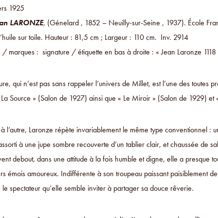
ers 1925
ean LARONZE
, (Génelard , 1852 – Neuilly-sur-Seine , 1937). École Fra
l’huile sur toile. Hauteur : 81,5 cm ; Largeur : 110 cm. Inv. 2914
s / marques : signature / étiquette en bas à droite : « Jean Laronze 1118
ure, qui n’est pas sans rappeler l’univers de Millet, est l’une des toutes p
« La Source » (Salon de 1927) ainsi que « Le Miroir » (Salon de 1929) et
e à l’autre, Laronze répète invariablement le même type conventionnel :
sorti à une jupe sombre recouverte d’un tablier clair, et chaussée de sa
vent debout, dans une attitude à la fois humble et digne, elle a presque t
s émois amoureux. Indifférente à son troupeau paissant paisiblement derri
 le spectateur qu’elle semble inviter à partager sa douce rêverie.