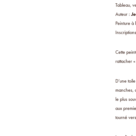
Tableau, v
Auteur :
J
Peinture à 
Inscription
Cette peint
rattacher 
D’une toil
manches, as
le plus sou
aux premier
tourné vers