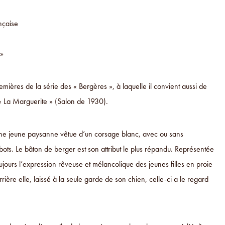
nçaise
 »
remières de la série des « Bergères », à laquelle il convient aussi de
 « La Marguerite » (Salon de 1930).
 une jeune paysanne vêtue d’un corsage blanc, avec ou sans
bots. Le bâton de berger est son attribut le plus répandu. Représentée
oujours l’expression rêveuse et mélancolique des jeunes filles en proie
ère elle, laissé à la seule garde de son chien, celle-ci a le regard