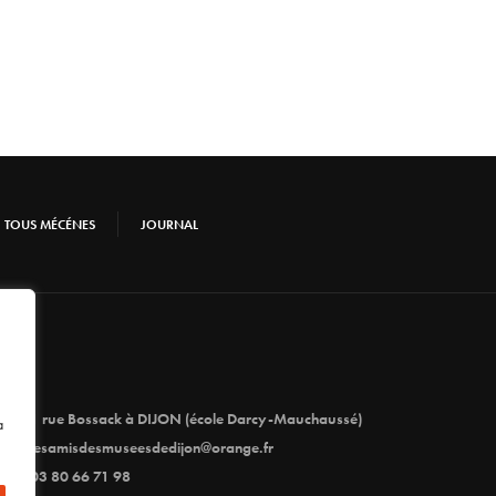
TOUS MÉCÉNES
JOURNAL
1 rue Bossack à DIJON (école Darcy-Mauchaussé)
à
lesamisdesmuseesdedijon@orange.fr
03 80 66 71 98