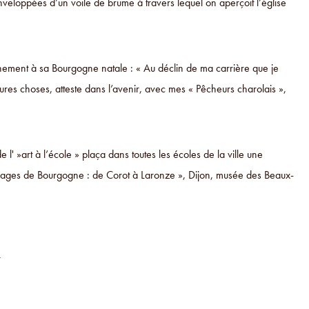
enveloppées d’un voile de brume à travers lequel on aperçoit l’église
chement à sa Bourgogne natale : « Au déclin de ma carrière que je
res choses, atteste dans l’avenir, avec mes « Pêcheurs charolais »,
 l' »art à l’école » plaça dans toutes les écoles de la ville une
ysages de Bourgogne : de Corot à Laronze », Dijon, musée des Beaux-
7