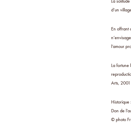
La solitude
d’un villag
En offrant
n’envisage
l’amour pro
La fortune 
reproducti
Arts, 200
Historique 
Don de l’a
© photo Fr