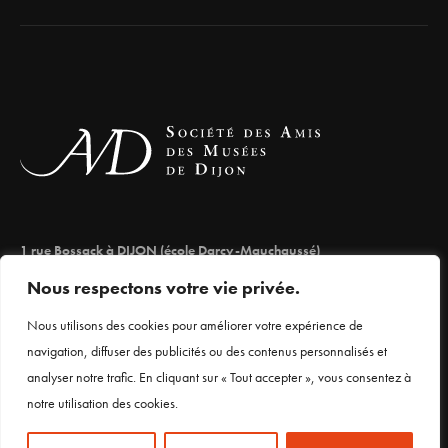
1 rue Bossack à DIJON (école Darcy-Mauchaussé)
lesamisdesmuseesdedijon@orange.fr
Nous respectons votre vie privée.
03 80 66 71 98
Nous utilisons des cookies pour améliorer votre expérience de
navigation, diffuser des publicités ou des contenus personnalisés et
analyser notre trafic. En cliquant sur « Tout accepter », vous consentez à
Mentions légales
notre utilisation des cookies.