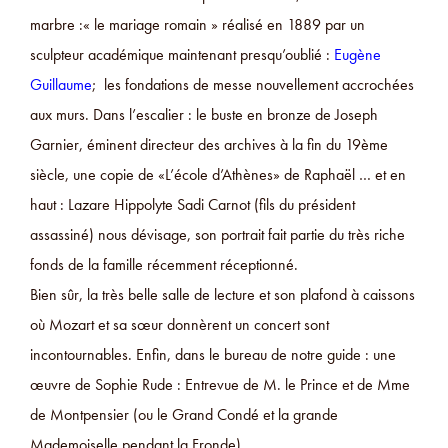
marbre :« le mariage romain » réalisé en 1889 par un
sculpteur académique maintenant presqu’oublié :
Eugène
Guillaume
; les fondations de messe nouvellement accrochées
aux murs. Dans l’escalier : le buste en bronze de Joseph
Garnier, éminent directeur des archives à la fin du 19ème
siècle, une copie de «L’école d’Athènes» de Raphaël … et en
haut : Lazare Hippolyte Sadi Carnot (fils du président
assassiné) nous dévisage, son portrait fait partie du très riche
fonds de la famille récemment réceptionné.
Bien sûr, la très belle salle de lecture et son plafond à caissons
où Mozart et sa sœur donnèrent un concert sont
incontournables. Enfin, dans le bureau de notre guide : une
œuvre de Sophie Rude : Entrevue de M. le Prince et de Mme
de Montpensier (ou le Grand Condé et la grande
Mademoiselle pendant la Fronde).