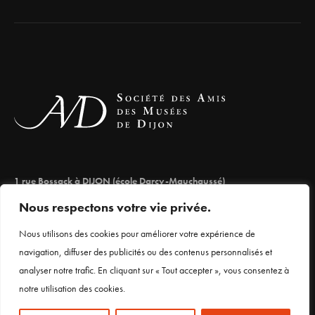
1 rue Bossack à DIJON (école Darcy-Mauchaussé)
lesamisdesmuseesdedijon@orange.fr
Nous respectons votre vie privée.
03 80 66 71 98
Nous utilisons des cookies pour améliorer votre expérience de
navigation, diffuser des publicités ou des contenus personnalisés et
analyser notre trafic. En cliquant sur « Tout accepter », vous consentez à
Mentions légales
notre utilisation des cookies.