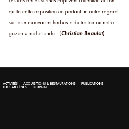
Les très belles vitrines captivent l’attention et l’on
quitte cette exposition en portant un autre regard
sur les « mauvaises herbes » du trottoir ou notre
gazon « mal » tondu ! (
Christian Beaulat
)
ACTIVITÉS
ACQUISITIONS & RESTAURATIONS
PUBLICATIONS
TOUS MÉCÉNES
JOURNAL