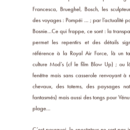
Francesca, Brueghel, Bosch, les sculpte
des voyages : Pompéi … ; par l’actualité p
Bosnie…Ce qui frappe, ce sont : la trans
permet les repentirs et des détails sig
Marc Desgrandschamps visi
référence à la Royal Air Force, là un
culture Mod’s (cf le film Blow Up) ; ou
fenêtre mais sans casserole renvoyant à
chevaux, des totems, des paysages natu
fantasmés) mais aussi des tongs pour Vénus
plage…
C’est pourquoi, le spectateur ne sort pas 