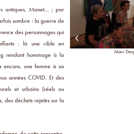
urs antiques, Manet… ; par
arfois sombre : la guerre de
parence des personnages qui
nifiants : là une cible en
te "privilège"
Marc Desgr
 tag rendant hommage à la
 là encore, une femme à sa
 nos années COVID. Et des
rels et urbains (réels ou
, des déchets rejetés sur la
indemne de cette rencontre,