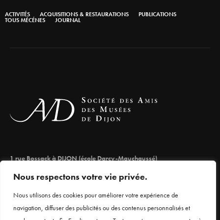
ACTIVITÉS
ACQUISITIONS & RESTAURATIONS
PUBLICATIONS
TOUS MÉCÉNES
JOURNAL
1 rue Bossack à DIJON (école Darcy-Mauchaussé)
lesamisdesmuseesdedijon@orange.fr
Nous respectons votre vie privée.
03 80 66 71 98
Nous utilisons des cookies pour améliorer votre expérience de
navigation, diffuser des publicités ou des contenus personnalisés et