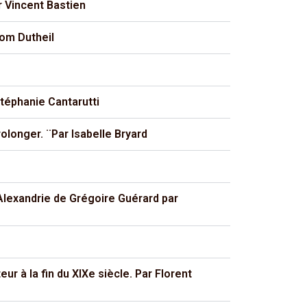
r Vincent Bastien
Tom Dutheil
Stéphanie Cantarutti
rolonger. ¨Par Isabelle Bryard
’Alexandrie de Grégoire Guérard par
eur à la fin du XIXe siècle. Par Florent