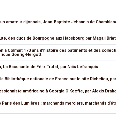
’un amateur dijonnais, Jean-Baptiste Jehannin de Chamblanc
uté, des ducs de Bourgogne aux Habsbourg par Magali Briat
à Colmar: 170 ans d’histoire des bâtiments et des collecti
dérique Goerig-Hergott
, La Bacchante de Félix Trutat, par Naïs Lefrançois
a Bibliothèque nationale de France sur le site Richelieu, 
essionniste américaine à Georgia O’Keeffe, par Alexis Drah
le Paris des Lumières : marchands merciers, marchands d’é