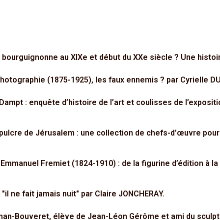
 bourguignonne au XIXe et début du XXe siècle ? Une histoi
photographie (1875-1925), les faux ennemis ? par Cyrielle D
ampt : enquête d’histoire de l’art et coulisses de l’expositi
pulcre de Jérusalem : une collection de chefs-d'œuvre pou
 Emmanuel Fremiet (1824-1910) : de la figurine d’édition à 
"il ne fait jamais nuit" par Claire JONCHERAY.
gnan-Bouveret, élève de Jean-Léon Gérôme et ami du sculp