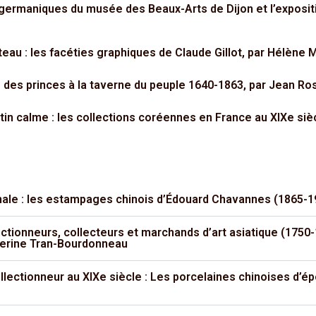
 germaniques du musée des Beaux-Arts de Dijon et l’expositi
tteau : les facéties graphiques de Claude Gillot, par Hélène 
le des princes à la taverne du peuple 1640-1863, par Jean Ro
tin calme : les collections coréennes en France au XIXe sièc
inale : les estampages chinois d’Édouard Chavannes (1865-1
tionneurs, collecteurs et marchands d’art asiatique (1750-19
herine Tran-Bourdonneau
lectionneur au XIXe siècle : Les porcelaines chinoises d’é