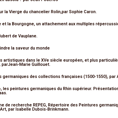
 la Vierge du chancelier Rolin,par Sophie Caron.
e et la Bourgogne, un attachement aux multiples répercuss
Hubert de Vauplane.
eindre la saveur du monde
ts artistiques dans le XVe siècle européen, et plus particuli
, parJean-Marie Guillouet.
es germaniques des collections françaises (1500-1550), par
é », les peintures germaniques du Rhin supérieur. Présentati
aas.
me de recherche REPEG, Répertoire des Peintures germaniqu
 l’Art, par Isabelle Dubois-Brinkmann.