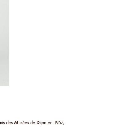
mis des
M
usées de
D
ijon en 1957,