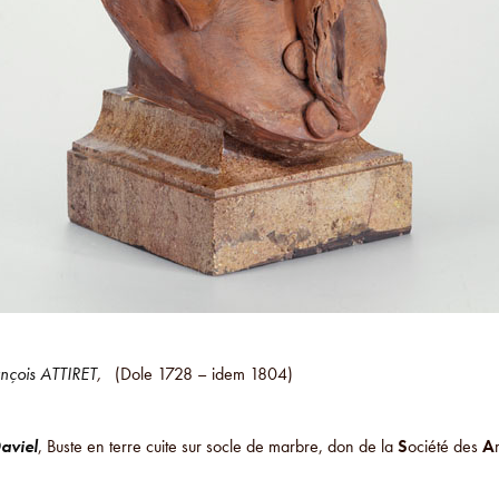
nçois ATTIRET
,
(Dole 1728 – idem 1804)
aviel
, Buste en terre cuite sur socle de marbre, don de la
S
ociété des
A