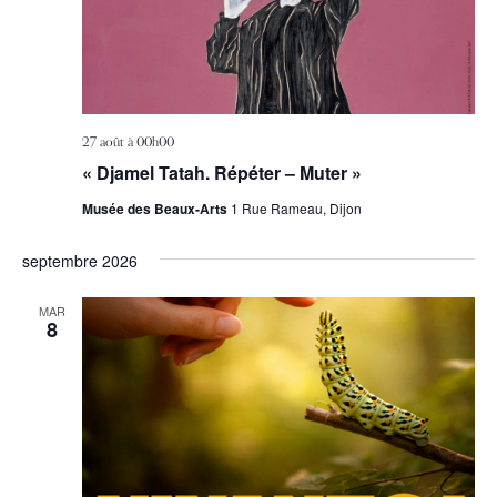
s
m
u
e
n
l
t
t
27 août à 00h00
a
« Djamel Tatah. Répéter – Muter »
t
Musée des Beaux-Arts
1 Rue Rameau, Dijon
i
septembre 2026
o
n
MAR
8
s