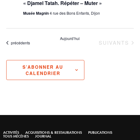
« Djamel Tatah. Répéter – Muter »
Musée Magnin
4 rue des Bons Enfants, Dijon
Aujourd’hui
ÉVÈNEMENTS
SUIVANTS
Évènements
précédents
S’ABONNER AU
CALENDRIER
ACTIVITÉS
ACQUISITIONS & RESTAURATIONS
PUBLICATIONS
TOUS MÉCÉNES
JOURNAL