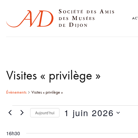
AC
Visites « privilège »
Évènements
Visites « privilège »
1 juin 2026
Aujourd’hui
S
é
16h30
l