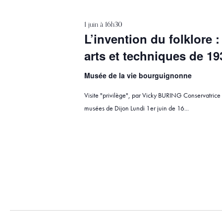
e
c
1 juin à 16h30
t
L’invention du folklore :
i
arts et techniques de 19
o
n
n
Musée de la vie bourguignonne
e
Visite "privilège", par Vicky BURING Conservatrice
z
u
musées de Dijon Lundi 1er juin de 16...
n
e
d
a
t
e
.