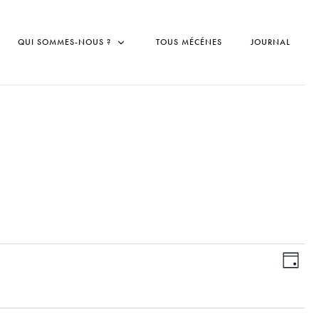
QUI SOMMES-NOUS ?
TOUS MÉCÉNES
JOURNAL
N
N
J
O
a
a
U
R