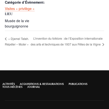
Catégorie d’Évènement:
Visites « privilège »
LIEU
Musée de la vie
bourguignonne
L’invention du folklore : de l’Exposition internationale
« Djamel Tatah.
des arts et techniques de 1937 aux Fêtes de la Vigne
Répéter – Muter »
ACTIVITÉS
ACQUISITIONS & RESTAURATIONS
PUBLICATIONS
TOUS MÉCÉNES
JOURNAL