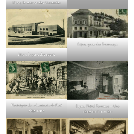
Dijon, la maison des Cariatides
Dijon, gare des Tramways
Dijon, le parc des sports
Phototypie des cheminots du PLM
Dijon, l’hôtel Terminus – Une
déjeunant.
chambre à coucher