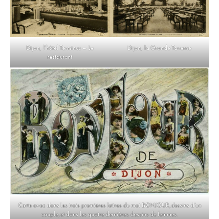
Dijon, la Grande Taverne
Dijon, l’hôtel Terminus – Le
restaurant
Carte avec dans les trois premières lettres du mot BONJOUR,dessins d’un
couple,et dans les quatre dernières,dessins de femmes.