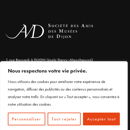
1 rue Bossack à DIJON (école Darcy-Mauchaussé)
lesamisdesmuseesdedijon@orange.fr
Nous respectons votre vie privée.
03 80 66 71 98
Nous utilisons des cookies pour améliorer votre expérience de
navigation, diffuser des publicités ou des contenus personnalisés et
analyser notre trafic. En cliquant sur « Tout accepter », vous consentez à
Mentions légales
notre utilisation des cookies.
Personnaliser
Tout rejeter
Accepter tout