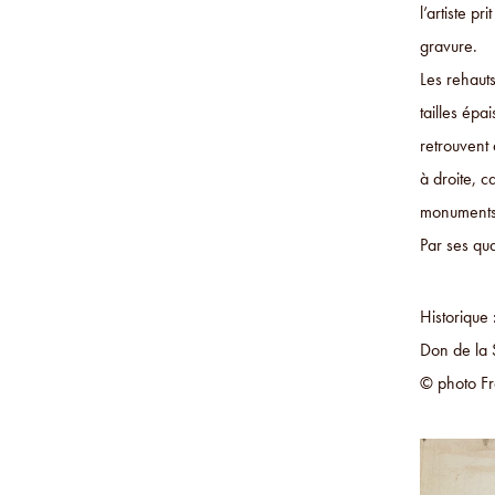
l’artiste p
gravure.
Les rehaut
tailles épa
retrouvent 
à droite, c
monuments
Par ses qua
Historique
Don de la 
© photo Fr