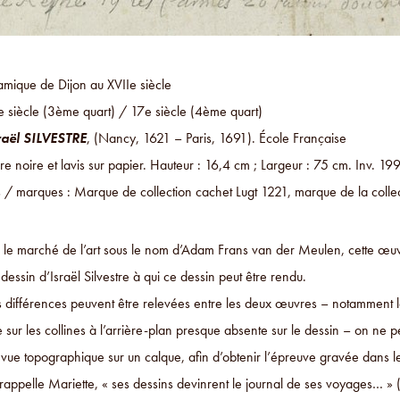
mique de Dijon au XVIIe siècle
e siècle (3ème quart) / 17e siècle (4ème quart)
raël SILVESTRE
, (Nancy, 1621 – Paris, 1691). École Française
re noire et lavis sur papier. Hauteur : 16,4 cm ; Largeur : 75 cm. Inv. 1
ns / marques : Marque de collection cachet Lugt 1221, marque de la coll
 le marché de l’art sous le nom d’Adam Frans van der Meulen, cette œuvr
dessin d’Israël Silvestre à qui ce dessin peut être rendu.
s différences peuvent être relevées entre les deux œuvres – notamment le
 sur les collines à l’arrière-plan presque absente sur le dessin – on ne p
a vue topographique sur un calque, afin d’obtenir l’épreuve gravée dans 
appelle Mariette, « ses dessins devinrent le journal de ses voyages… » (