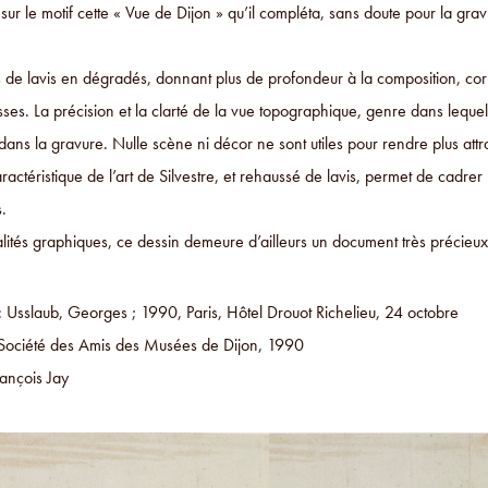
rit sur le motif cette « Vue de Dijon » qu’il compléta, sans doute pour la g
s de lavis en dégradés, donnant plus de profondeur à la composition, c
isses. La précision et la clarté de la vue topographique, genre dans lequel
dans la gravure. Nulle scène ni décor ne sont utiles pour rendre plus att
aractéristique de l’art de Silvestre, et rehaussé de lavis, permet de cadrer
.
lités graphiques, ce dessin demeure d’ailleurs un document très précieux po
 : Usslaub, Georges ; 1990, Paris, Hôtel Drouot Richelieu, 24 octobre
Société des Amis des Musées de Dijon, 1990
ançois Jay