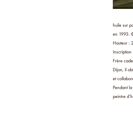
huile sur 
en 1993. ©
Hauteur : 
Inscriptio
Frère cade
Dijon, il o
et collabo
Pendant la 
peintre d’h