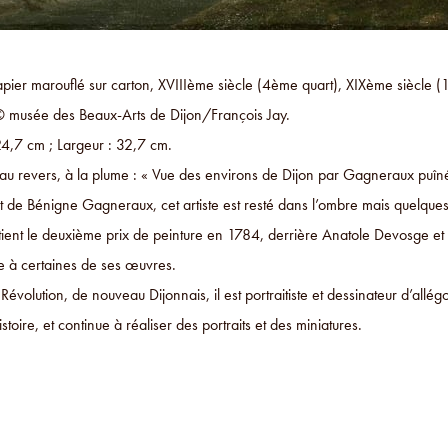
papier marouflé sur carton, XVIIIème siècle (4ème quart), XIXème siècle
 musée des Beaux-Arts de Dijon/François Jay.
24,7 cm ; Largeur : 32,7 cm.
n au revers, à la plume : « Vue des environs de Dijon par Gagneraux puîn
t de Bénigne Gagneraux, cet artiste est resté dans l’ombre mais quelques
btient le deuxième prix de peinture en 1784, derrière Anatole Devosge et 
re à certaines de ses œuvres.
Révolution, de nouveau Dijonnais, il est portraitiste et dessinateur d’allé
istoire, et continue à réaliser des portraits et des miniatures.