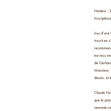
Hauteur : 
Inscription
Issu d’une 
inscrit en 
recommande 
est reçu m
de Gerland
Monsieur, f
dessin, et
Claude Hoin
que le pays
remonte ce 