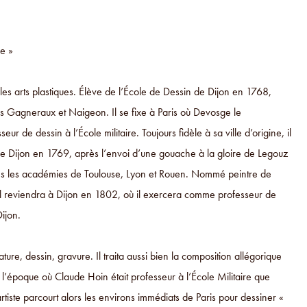
re »
 les arts plastiques. Élève de l’École de Dessin de Dijon en 1768,
rès Gagneraux et Naigeon. Il se fixe à Paris où Devosge le
e dessin à l’École militaire. Toujours fidèle à sa ville d’origine, il
de Dijon en 1769, après l’envoi d’une gouache à la gloire de Legouz
dans les académies de Toulouse, Lyon et Rouen. Nommé peintre de
. Il reviendra à Dijon en 1802, où il exercera comme professeur de
ijon.
re, dessin, gravure. Il traita aussi bien la composition allégorique
à l’époque où Claude Hoin était professeur à l’École Militaire que
rtiste parcourt alors les environs immédiats de Paris pour dessiner «