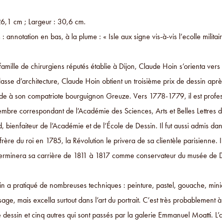
26,1 cm ; Largeur : 30,6 cm.
s : annotation en bas, à la plume : « Isle aux signe vis-à-vis l’ecolle militai
famille de chirurgiens réputés établie à Dijon, Claude Hoin s’orienta vers
classe d’architecture, Claude Hoin obtient un troisième prix de dessin ap
à son compatriote bourguignon Greuze. Vers 1778-1779, il est professeur d
embre correspondant de l’Académie des Sciences, Arts et Belles Lettres 
, bienfaiteur de l’Académie et de l’École de Dessin. Il fut aussi admis 
rère du roi en 1785, la Révolution le privera de sa clientèle parisienne
 terminera sa carrière de 1811 à 1817 comme conservateur du musée de D
 a pratiqué de nombreuses techniques : peinture, pastel, gouache, miniatu
age, mais excella surtout dans l’art du portrait. C’est très probablement 
dessin et cinq autres qui sont passés par la galerie Emmanuel Moatti. L’a