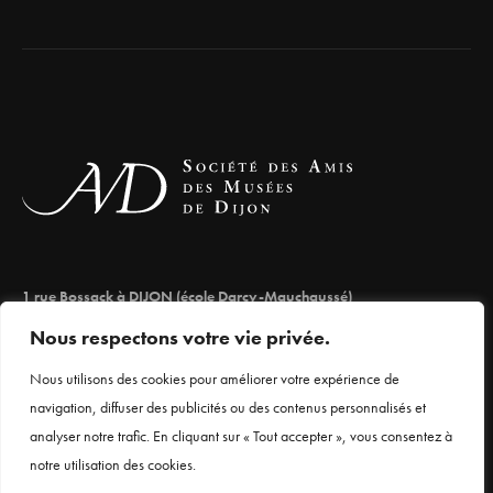
1 rue Bossack à DIJON (école Darcy-Mauchaussé)
lesamisdesmuseesdedijon@orange.fr
Nous respectons votre vie privée.
03 80 66 71 98
Nous utilisons des cookies pour améliorer votre expérience de
navigation, diffuser des publicités ou des contenus personnalisés et
analyser notre trafic. En cliquant sur « Tout accepter », vous consentez à
Mentions légales
notre utilisation des cookies.