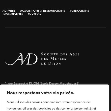
ACTIVITÉS
ACQUISITIONS & RESTAURATIONS
PUBLICATIONS
TOUS MÉCÉNES
JOURNAL
1 rue Bossack à DIJON (école Darcy-Mauchaussé)
lesamisdesmuseesdedijon@orange.fr
Nous respectons votre vie privée.
03 80 66 71 98
Nous utilisons des cookies pour améliorer votre expérience de
navigation, diffuser des publicités ou des contenus personnalisés et