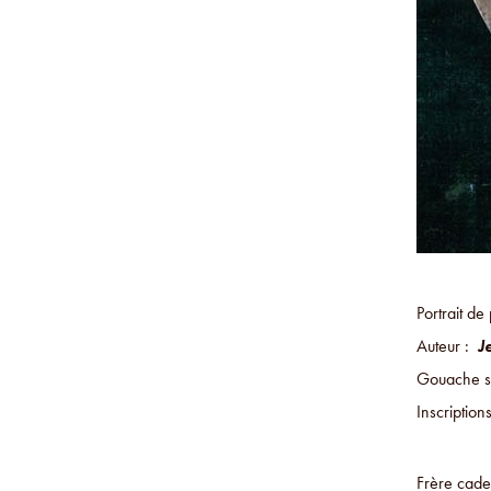
Portrait de
Auteur :
J
Gouache su
Inscriptio
Frère cade