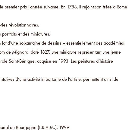
le premier prix l’année suivante. En 1788, il rejoint son frère à Rome
ories révolutionnaires.
 portraits et des miniatures.
 un lot d’une soixantaine de dessins – essentiellement des académies
 nom de Mignard, daté 1827, une miniature représentant une jeune
rale Saint-Bénigne, acquise en 1993. Les peintures d’histoire
atives d’une activité importante de l’artiste, permettent ainsi de
gional de Bourgogne (F.R.A.M.), 1999