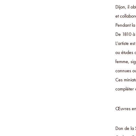
Dijon, il o
et collabo
Pendant la 
De 1810 à 1
L’artiste e
ou études 
femme, sig
connues ou 
Ces miniatu
compléter 
Œuvres en 
Don de la 