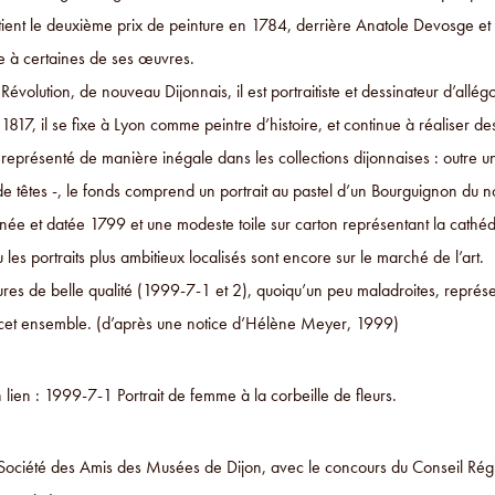
btient le deuxième prix de peinture en 1784, derrière Anatole Devosge et 
re à certaines de ses œuvres.
Révolution, de nouveau Dijonnais, il est portraitiste et dessinateur d’allég
817, il se fixe à Lyon comme peintre d’histoire, et continue à réaliser des
st représenté de manière inégale dans les collections dijonnaises : outre
de têtes -, le fonds comprend un portrait au pastel d’un Bourguignon du
née et datée 1799 et une modeste toile sur carton représentant la cathéd
les portraits plus ambitieux localisés sont encore sur le marché de l’art.
res de belle qualité (1999-7-1 et 2), quoiqu’un peu maladroites, représent
cet ensemble. (d’après une notice d’Hélène Meyer, 1999)
lien : 1999-7-1 Portrait de femme à la corbeille de fleurs.
Société des Amis des Musées de Dijon, avec le concours du Conseil Ré