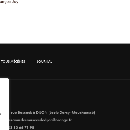
ançois Jay
TOUS MÉCÉNES
JOURNAL
1 rue Bossack à DIJON (école Darcy-Mauchaussé)
à
lesamisdesmuseesdedijon@orange.fr
03 80 66 71 98