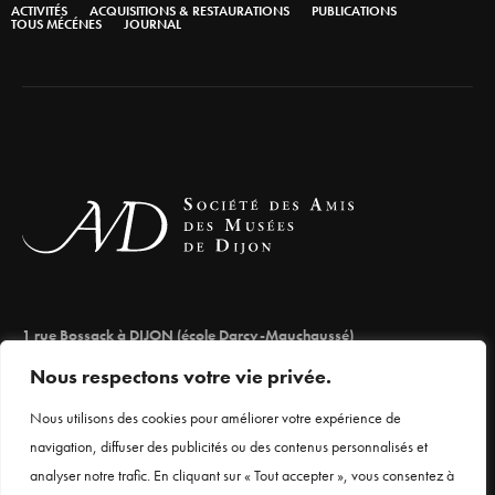
ACTIVITÉS
ACQUISITIONS & RESTAURATIONS
PUBLICATIONS
TOUS MÉCÉNES
JOURNAL
1 rue Bossack à DIJON (école Darcy-Mauchaussé)
lesamisdesmuseesdedijon@orange.fr
Nous respectons votre vie privée.
03 80 66 71 98
Nous utilisons des cookies pour améliorer votre expérience de
navigation, diffuser des publicités ou des contenus personnalisés et
analyser notre trafic. En cliquant sur « Tout accepter », vous consentez à
Mentions légales