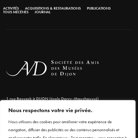
ACTIVITÉS
ACQUISITIONS & RESTAURATIONS
PUBLICATIONS
TOUS MÉCÉNES
JOURNAL
1 rue Bossack à DIJON (école Darcy-Mauchaussé)
lesamisdesmuseesdedijon@orange.fr
Nous respectons votre vie privée.
03 80 66 71 98
Nous utilisons des cookies pour améliorer votre expérience de
navigation, diffuser des publicités ou des contenus personnalisés et
analyser notre trafic. En cliquant sur « Tout accepter », vous consentez à