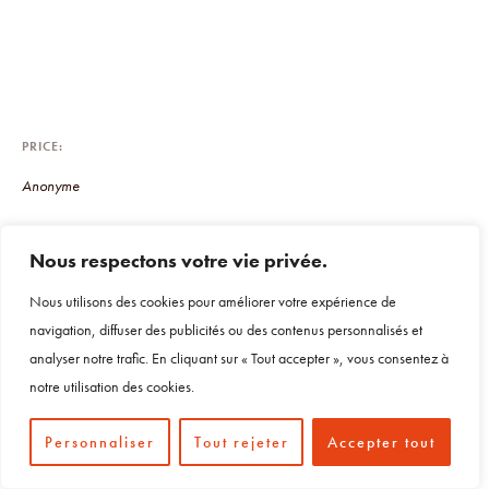
PRICE
Anonyme
Nous respectons votre vie privée.
FREQUENCY
Nous utilisons des cookies pour améliorer votre expérience de
Musée de la vie bourguignonne Perrin de Puycousin.
navigation, diffuser des publicités ou des contenus personnalisés et
analyser notre trafic. En cliquant sur « Tout accepter », vous consentez à
notre utilisation des cookies.
RELEASE DATE
janvier 4, 1994
Personnaliser
Tout rejeter
Accepter tout