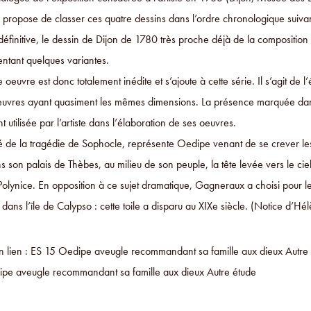
 propose de classer ces quatre dessins dans l’ordre chronologique suivan
définitive, le dessin de Dijon de 1780 très proche déjà de la composition 
ntant quelques variantes.
 oeuvre est donc totalement inédite et s’ajoute à cette série. Il s’agit de
euvres ayant quasiment les mêmes dimensions. La présence marquée dans
utilisée par l’artiste dans l’élaboration de ses oeuvres.
tiré de la tragédie de Sophocle, représente Oedipe venant de se crever l
s son palais de Thèbes, au milieu de son peuple, la tête levée vers le ciel,
Polynice. En opposition à ce sujet dramatique, Gagneraux a choisi pour l
dans l’île de Calypso : cette toile a disparu au XIXe siècle. (Notice d’
 lien : ES 15 Oedipe aveugle recommandant sa famille aux dieux Autre
pe aveugle recommandant sa famille aux dieux Autre étude