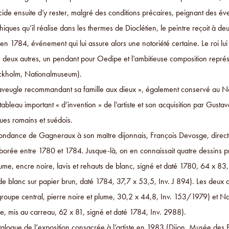
cide ensuite d’y rester, malgré des conditions précaires, peignant des év
hiques qu’il réalise dans les thermes de Dioclétien, le peintre reçoit à de
 en 1784, événement qui lui assure alors une notoriété certaine. Le roi lu
eux autres, un pendant pour Oedipe et l’ambitieuse composition représe
ckholm, Nationalmuseum).
veugle recommandant sa famille aux dieux », également conservé au Na
tableau important « d’invention » de l’artiste et son acquisition par Gust
ques romains et suédois.
ondance de Gagneraux à son maître dijonnais, François Devosge, directeu
borée entre 1780 et 1784. Jusque-là, on en connaissait quatre dessins p
ume, encre noire, lavis et rehauts de blanc, signé et daté 1780, 64 x 83,
 de blanc sur papier brun, daté 1784, 37,7 x 53,5, Inv. J 894). Les deu
groupe central, pierre noire et plume, 30,2 x 44,8, Inv. 153/1979) et N
e, mis au carreau, 62 x 81, signé et daté 1784, Inv. 2988).
talogue de l’exposition consacrée à l’artiste en 1983 (Dijon, Musée de