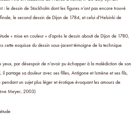
t : le dessin de Stockholm dont les figures n’ont pas encore trouvé
finale, le second dessin de Dijon de 1784, et celui d’Helsinki de
 l’étude « mise en couleur » d’après le dessin abouti de Dijon de 1780,
 cette esquisse du dessin sous-jacent témoigne de la technique
es yeux, par désespoir de n’avoir pu échapper à la malédiction de son
 il partage sa douleur avec ses filles, Antigone et Ismène et ses fils,
e pendant un sujet plus léger et érotique évoquant les amours de
Hélène Meyer, 2003)
 étude