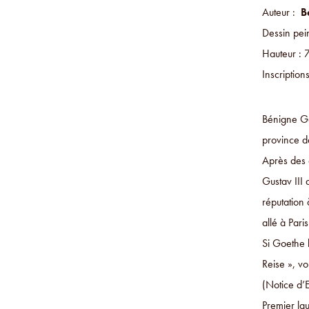
Auteur :
B
Dessin pein
Hauteur : 
Inscriptio
Bénigne Ga
province 
Après des 
Gustav III 
réputation 
allé à Paris
Si Goethe l
Reise », vo
(Notice d’
Premier la