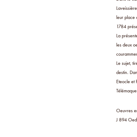
Laveissière
leur place 
1784 prése
La présente
les deux o
couramment 
Le sujet, 
destin. Dan
Eteocle et 
Télémaque 
Oeuvres en
J 894 Oedi