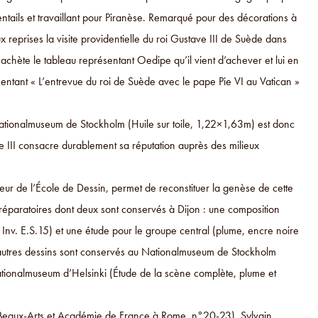
entails et travaillant pour Piranèse. Remarqué pour des décorations à
ux reprises la visite providentielle du roi Gustave III de Suède dans
i achète le tableau représentant Oedipe qu’il vient d’achever et lui en
ntant « L’entrevue du roi de Suède avec le pape Pie VI au Vatican »
tionalmuseum de Stockholm (Huile sur toile, 1,22×1,63m) est donc
ave III consacre durablement sa réputation auprès des milieux
r de l’École de Dessin, permet de reconstituer la genèse de cette
réparatoires dont deux sont conservés à Dijon : une composition
 Inv. E.S.15) et une étude pour le groupe central (plume, encre noire
x autres dessins sont conservés au Nationalmuseum de Stockholm
ationalmuseum d’Helsinki (Étude de la scène complète, plume et
s Beaux-Arts et Académie de France à Rome, n°20-23), Sylvain