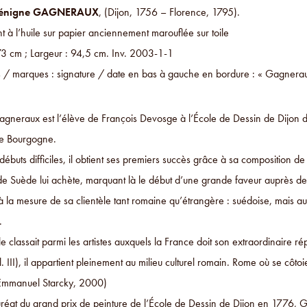
énigne GAGNERAUX
, (Dijon, 1756 – Florence, 1795).
t à l’huile sur papier anciennement marouflée sur toile
73 cm ; Largeur : 94,5 cm. Inv. 2003-1-1
ns / marques : signature / date en bas à gauche en bordure : « Gagnera
gneraux est l’élève de François Devosge à l’École de Dessin de Dijon de
de Bourgogne.
débuts difficiles, il obtient ses premiers succès grâce à sa composition
de Suède lui achète, marquant là le début d’une grande faveur auprès de 
à la mesure de sa clientèle tant romaine qu’étrangère : suédoise, mais aus
.
e classait parmi les artistes auxquels la France doit son extraordinaire r
l. III), il appartient pleinement au milieu culturel romain. Rome où se cô
Emmanuel Starcky, 2000)
uréat du grand prix de peinture de l’École de Dessin de Dijon en 1776,