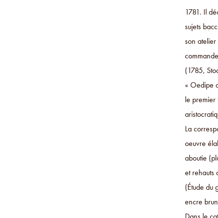
1781. Il dé
sujets bacc
son atelier
commande d
(1785, Sto
« Oedipe a
le premier 
aristocrati
La corresp
oeuvre éla
aboutie (pl
et rehauts
(Étude du 
encre brun
Dans le ca