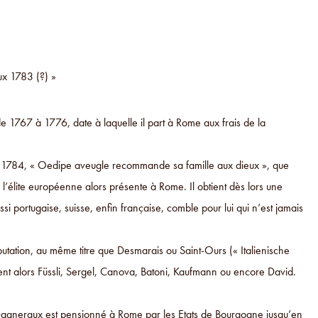
ux 1783 (?) »
 1767 à 1776, date à laquelle il part à Rome aux frais de la
 de 1784, « Oedipe aveugle recommande sa famille aux dieux », que
l’élite européenne alors présente à Rome. Il obtient dès lors une
si portugaise, suisse, enfin française, comble pour lui qui n’est jamais
éputation, au même titre que Desmarais ou Saint-Ours (« Italienische
toient alors Füssli, Sergel, Canova, Batoni, Kaufmann ou encore David.
 Gagneraux est pensionné à Rome par les Etats de Bourgogne jusqu’en