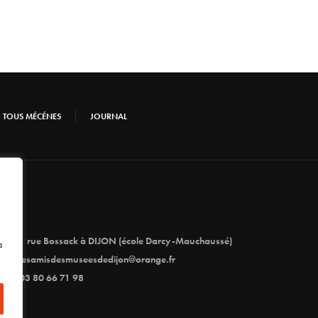
TOUS MÉCÉNES
JOURNAL
1 rue Bossack à DIJON (école Darcy-Mauchaussé)
à
lesamisdesmuseesdedijon@orange.fr
03 80 66 71 98