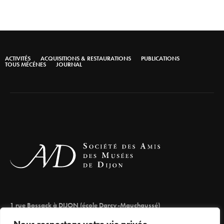
ACTIVITÉS
ACQUISITIONS & RESTAURATIONS
PUBLICATIONS
TOUS MÉCÉNES
JOURNAL
1 rue Bossack à DIJON (école Darcy-Mauchaussé)
lesamisdesmuseesdedijon@orange.fr
Nous respectons votre vie privée.