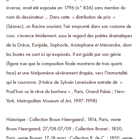
inverse, avait été exposée en 1796 (n° 836) sans mention du
nom du dessinateur … Dans cette » distribution de prix »
(Séznec), un Racine souriant, l’air emprunté dans son costume de
cour, s’avance timidement, sous le regard des poètes dramatiques
de la Grèce, Euripide, Sophocle, Aristophane et Ménandre, dont
les bustes ne sont ici qu’esquissés. Il est guidé par son génie
(figure nue que la composition finale montrera de trois quarts
face) et une Melpomène sévèrement drapée, vers l’Immortalité
qui le couronne. (Notice de Sylvain Laveissière extraite de »
Prud’hon ou le rêve du bonheur « , Paris, Grand-Palais ; New-
York, Metropolitan Museum of Art, 1997-1998)
Historique : Collection Bruun-Neergaard ; 1814, Paris, vente
Bruun Neergaard, 27/08-07/09 ; Collection Brunet ; 1830,
Paris, vente Brunet, 17-18 mars ; Collection B. de C. ; 1850, vente