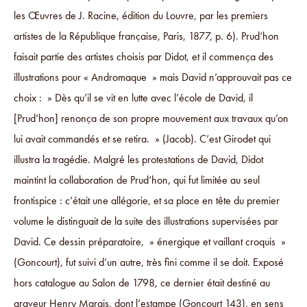
les Œuvres de J. Racine, édition du Louvre, par les premiers
artistes de la République française, Paris, 1877, p. 6). Prud’hon
faisait partie des artistes choisis par Didot, et il commença des
illustrations pour « Andromaque » mais David n’approuvait pas ce
choix : » Dès qu’il se vit en lutte avec l’école de David, il
[Prud’hon] renonça de son propre mouvement aux travaux qu’on
lui avait commandés et se retira. » (Jacob). C’est Girodet qui
illustra la tragédie. Malgré les protestations de David, Didot
maintint la collaboration de Prud’hon, qui fut limitée au seul
frontispice : c’était une allégorie, et sa place en tête du premier
volume le distinguait de la suite des illustrations supervisées par
David. Ce dessin préparatoire, » énergique et vaillant croquis »
(Goncourt), fut suivi d’un autre, très fini comme il se doit. Exposé
hors catalogue au Salon de 1798, ce dernier était destiné au
graveur Henry Marais, dont l’estampe (Goncourt 143), en sens