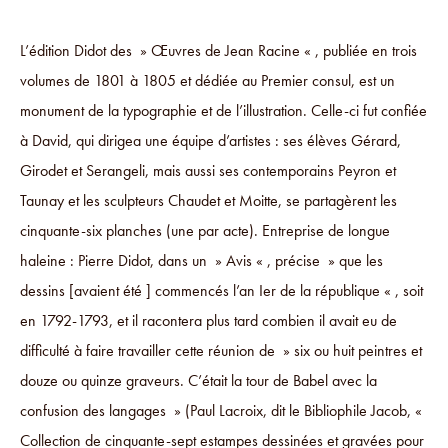
L’édition Didot des » Œuvres de Jean Racine « , publiée en trois
volumes de 1801 à 1805 et dédiée au Premier consul, est un
monument de la typographie et de l’illustration. Celle-ci fut confiée
à David, qui dirigea une équipe d’artistes : ses élèves Gérard,
Girodet et Serangeli, mais aussi ses contemporains Peyron et
Taunay et les sculpteurs Chaudet et Moitte, se partagèrent les
cinquante-six planches (une par acte). Entreprise de longue
haleine : Pierre Didot, dans un » Avis « , précise » que les
dessins [avaient été ] commencés l’an Ier de la république « , soit
en 1792-1793, et il racontera plus tard combien il avait eu de
difficulté à faire travailler cette réunion de » six ou huit peintres et
douze ou quinze graveurs. C’était la tour de Babel avec la
confusion des langages » (Paul Lacroix, dit le Bibliophile Jacob, «
Collection de cinquante-sept estampes dessinées et gravées pour