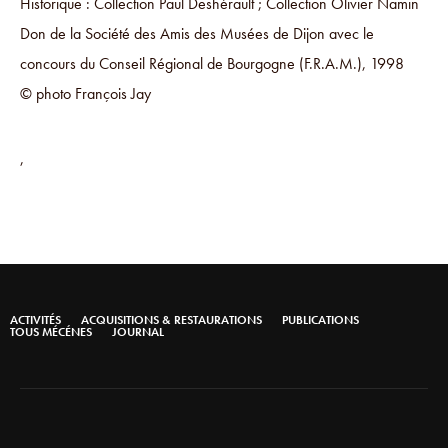
Historique : Collection Paul Deshérault ; Collection Olivier Namin
Don de la Société des Amis des Musées de Dijon avec le
concours du Conseil Régional de Bourgogne (F.R.A.M.), 1998
© photo François Jay
,
ACTIVITÉS
ACQUISITIONS & RESTAURATIONS
PUBLICATIONS
TOUS MÉCÉNES
JOURNAL