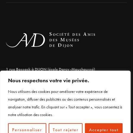
1 rue Bossack à DIJON (école Darcy-Mauchaussé)
lesamisdesmuseesdedijon@orange.fr
Nous respectons votre vie privée.
03 80 66 71 98
Nous utilisons des cookies pour améliorer votre expérience de
navigation, diffuser des publicités ou des contenus personnalisés et
analyser notre trafic. En cliquant sur « Tout accepter », vous consentez à
Mentions légales
notre utilisation des cookies.
Personnaliser
Tout rejeter
Accepter tout