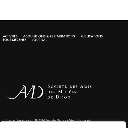
ACTIVITÉS
ACQUISITIONS & RESTAURATIONS
PUBLICATIONS
TOUS MÉCÉNES
JOURNAL
1 rue Bossack à DIJON (école Darcy-Mauchaussé)
lesamisdesmuseesdedijon@orange.fr