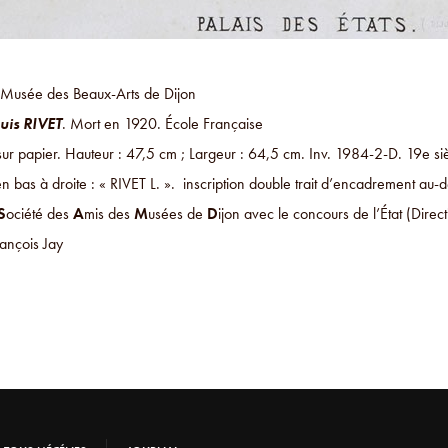
Musée des Beaux-Arts de Dijon
uis RIVET
. Mort en 1920. École Française
sur papier. Hauteur : 47,5 cm ; Largeur : 64,5 cm. Inv. 1984-2-D. 19e si
n bas à droite : « RIVET L. ». inscription double trait d’encadrement au-
S
ociété des
A
mis des
M
usées de
D
ijon avec le concours de l’État (Dir
ançois Jay