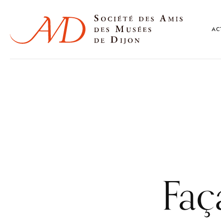
AC
Faç