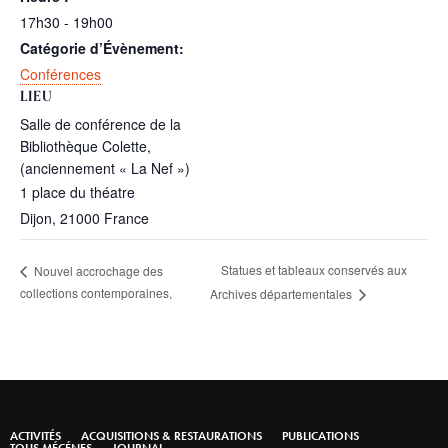
17h30 - 19h00
Catégorie d’Évènement:
Conférences
LIEU
Salle de conférence de la
Bibliothèque Colette,
(anciennement « La Nef »)
1 place du théatre
Dijon
,
21000
France
Statues et tableaux conservés aux
Nouvel accrochage des
collections contemporaines,
Archives départementales
ACTIVITÉS
ACQUISITIONS & RESTAURATIONS
PUBLICATIONS
TOUS MÉCÉNES
JOURNAL