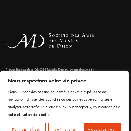
1 rue Bossack à DIJON (école Darcy-Mauchaussé)
lesamisdesmuseesdedijon@orange.fr
Nous respectons votre vie privée.
03 80 66 71 98
Nous utilisons des cookies pour améliorer votre expérience de
navigation, diffuser des publicités ou des contenus personnalisés et
analyser notre trafic. En cliquant sur « Tout accepter », vous consentez à
Mentions légales
notre utilisation des cookies.
Personnaliser
Tout rejeter
Accepter tout