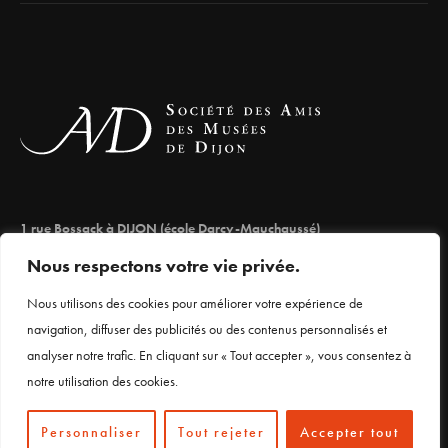
1 rue Bossack à DIJON (école Darcy-Mauchaussé)
lesamisdesmuseesdedijon@orange.fr
Nous respectons votre vie privée.
03 80 66 71 98
Nous utilisons des cookies pour améliorer votre expérience de
navigation, diffuser des publicités ou des contenus personnalisés et
analyser notre trafic. En cliquant sur « Tout accepter », vous consentez à
Mentions légales
notre utilisation des cookies.
Personnaliser
Tout rejeter
Accepter tout