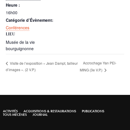
Heure :
16h00
Catégorie d’Évènement:
Conférences
LIEU
Musée de la vie
bourguignonne
Accrochage Yan PEI-
Visite de l’exposition « Jean Dampt, tailleur
d’images ». (2 V.P.)
MING (3e V.P.)
ACTIVITÉS
ACQUISITIONS & RESTAURATIONS
PUBLICATIONS
TOUS MÉCÉNES
JOURNAL