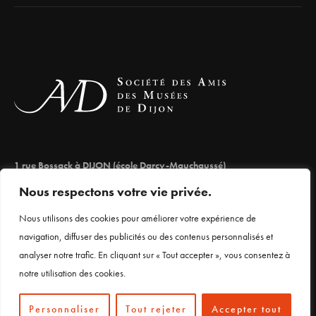
1 rue Bossack à DIJON (école Darcy-Mauchaussé)
lesamisdesmuseesdedijon@orange.fr
Nous respectons votre vie privée.
03 80 66 71 98
Nous utilisons des cookies pour améliorer votre expérience de
navigation, diffuser des publicités ou des contenus personnalisés et
analyser notre trafic. En cliquant sur « Tout accepter », vous consentez à
Mentions légales
notre utilisation des cookies.
Personnaliser
Tout rejeter
Accepter tout