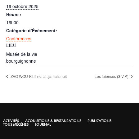
16 octobre 2025
Heure :
16h00
Catégorie d’Évènement:
Conférences
LIEU
Musée de la vie
bourguignonne
ZAO WOU-KI, il ne fait jamais nuit
Les faïences (3 V.P.)
ACTIVITÉS
ACQUISITIONS & RESTAURATIONS
PUBLICATIONS
TOUS MÉCÉNES
JOURNAL