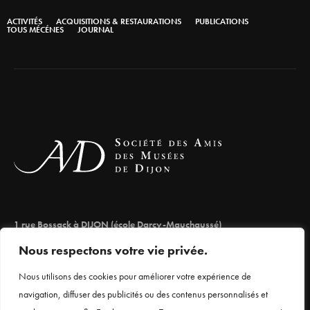
ACTIVITÉS
ACQUISITIONS & RESTAURATIONS
PUBLICATIONS
TOUS MÉCÉNES
JOURNAL
1 rue Bossack à DIJON (école Darcy-Mauchaussé)
lesamisdesmuseesdedijon@orange.fr
Nous respectons votre vie privée.
03 80 66 71 98
Nous utilisons des cookies pour améliorer votre expérience de
navigation, diffuser des publicités ou des contenus personnalisés et