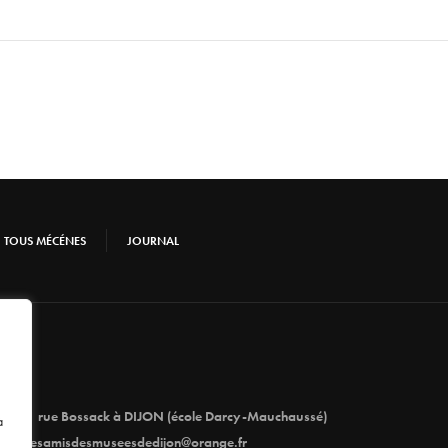
TOUS MÉCÉNES
JOURNAL
1 rue Bossack à DIJON (école Darcy-Mauchaussé)
à
lesamisdesmuseesdedijon@orange.fr