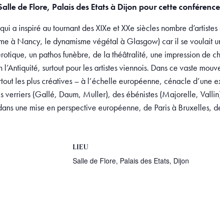
Salle de Flore, Palais des Etats à Dijon pour cette conférence
qui a inspiré au tournant des XIXe et XXe siècles nombre d’artiste
e à Nancy, le dynamisme végétal à Glasgow) car il se voulait un art
érotique, un pathos funèbre, de la théâtralité, une impression de ch
in l’Antiquité, surtout pour les artistes viennois. Dans ce vaste 
out les plus créatives – à l’échelle européenne, cénacle d’une exp
 des verriers (Gallé, Daum, Muller), des ébénistes (Majorelle, Valli
n dans une mise en perspective européenne, de Paris à Bruxelles
LIEU
Salle de Flore, Palais des Etats, Dijon